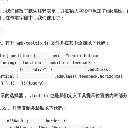
我们修改了默认注释表单，并在输入字段中添加了title属性。
如，在作者字段中，我们使用了：
"
y。打开
文件并在其中添加以下代码：
wpb-tooltip.js
ip({ position: {
my:
"center bottom-
using:
function
( position, feedback )
$(
"<div>"
)
.addClass(
ertical )
.addClass( feedback.horizontal
} } });
})(jQuery);
具提示的选择器，
也是我们定义工具提示位置的内容部分
.tooltip
SS 。只需复制并粘贴以下代码：
:
#356aa0
;
border
:
padding
:
10px
20px
;
color
: