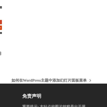
习
如何在WordPress主题中添加幻灯片面板菜单
下
一
篇
免责声明
文
章:
重要提示
: 本站点的图片纯粹是出于展