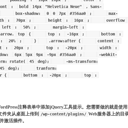
font
:
bold
14px
"Helvetica Neue"
, Sans-
box-shadow:
0
0
7px
#356aa0
;
max-
th
:
70px
;
height
:
16px
;
overflow
left
:
50%
;
margin-left
:
.arrow.
top
{
top
:
-16px
;
bottom
:
:
20%
;
}
.arrow:after {
content
:
t
:
20px
;
top
:
-20px
;
width
:
adow:
6px
5px
9px
-9px
#356aa0
;
-webkit-
orm: rotate(
45
deg);
-ms-transform:
45
deg);
tranform:
r {
bottom
:
-20px
;
top
:
Press注释表单中添加jQuery工具提示。您需要做的就是使用
文件夹从桌面上传到
Web服务器上的目
/wp-content/plugins/
并激活插件。