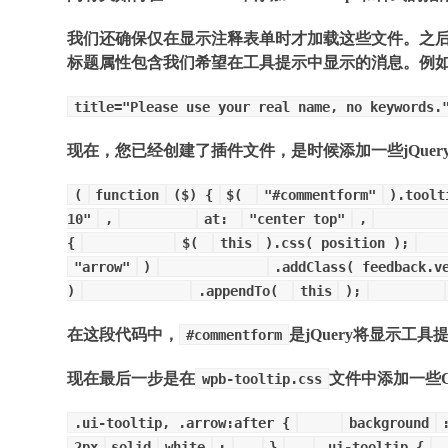
我们还确保仅在显示注释表单时才加载这些文件。之后，
标题属性包含我们希望在工具提示中显示的消息。例
title="Please use your real name, no keywords.
现在，您已经创建了插件文件，是时候添加一些jQuer
(
function
($) {
$(
"#commentform"
).toolt
10"
,
at:
"center top"
,
{
$(
this
).css( position );
"arrow"
)
.addClass( feedback.v
)
.appendTo(
this
);
在这段代码中，
是jQuery将显示工
#commentform
现在最后一步是在
文件中添加一些C
wpb-tooltip.css
.ui-tooltip, .arrow:after {
background
2px
solid
white
;
}
.ui-tooltip {