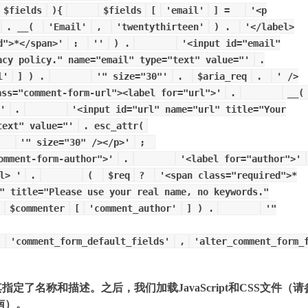
$fields
){
$fields
[
'email'
] =
'<p
. __(
'Email'
,
'twentythirteen'
) .
'</label>
d">*</span>'
:
''
) .
'<input id="email"
acy policy." name="email" type="text" value="'
.
l'
] ) .
'" size="30"'
.
$aria_req
.
' />
ass="comment-form-url"><label for="url">'
.
__(
'
.
'<input id="url" name="url" title="Your
text" value="'
. esc_attr(
'" size="30" /></p>'
;
omment-form-author">'
.
'<label for="author">'
l> '
.
(
$req
?
'<span class="required">*
" title="Please use your real name, no keywords."
(
$commenter
[
'comment_author'
] ) .
'"
(
'comment_form_default_fields'
,
'alter_comment_form_
了名称和描述。之后，我们加载JavaScript和CSS文件（请
指南）。