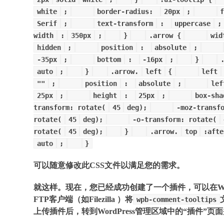
white
;
border-radius:
20px
;
Serif
;
text-transform
:
uppercase
;
width
:
350px
;
}
.arrow {
wid
hidden
;
position
:
absolute
;
-35px
;
bottom
:
-16px
;
}
auto
;
}
.arrow.
left
{
left
""
;
position
:
absolute
;
lef
25px
;
height
:
25px
;
box-sh
transform: rotate(
45
deg);
-moz-transf
rotate(
45
deg);
-o-transform: rotate(
rotate(
45
deg);
}
.arrow.
top
:afte
auto
;
}
可以随意修改此CSS文件以满足您的需求。
就这样。现在，您已经成功创建了一个插件，可以在Word
FTP客户端（如Filezilla ）将
wpb-comment-tooltips
上传插件后，转到WordPress管理区域中的“
插件”
页面