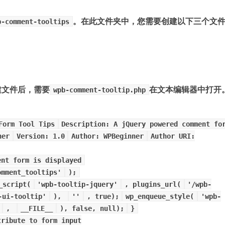
。在此文件夹中，您需要创建以下三个文
b-comment-tooltips
建文件后，需要
在文本编辑器中打开
wpb-comment-tooltip.php
Form Tool Tips
Description: A jQuery powered comment fo
ner
Version: 1.0
Author: WPBeginner
Author URI:
ent form is displayed
omment_tooltips'
);
_script(
'wpb-tooltip-jquery'
, plugins_url(
'/wpb-
-ui-tooltip'
),
''
, true);
wp_enqueue_style(
'wpb-
,
__FILE__
), false, null);
}
tribute to form input