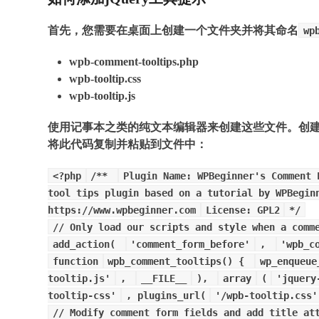
首先，您需要在桌面上创建一个文件夹并将其命名
wp
wpb-comment-tooltips.php
wpb-tooltip.css
wpb-tooltip.js
使用记事本之类的纯文本编辑器来创建这些文件。创
将此代码复制并粘贴到文件中：
<?php
/**
Plugin Name: WPBeginner's Comment 
tool tips plugin based on a tutorial by WPBegin
https://www.wpbeginner.com
License: GPL2
*/
// Only load our scripts and style when a comm
add_action(
'comment_form_before'
,
'wpb_c
function
wpb_comment_tooltips() {
wp_enqueue
tooltip.js'
,
__FILE__
),
array
(
'jquery
tooltip-css'
, plugins_url(
'/wpb-tooltip.css'
// Modify comment form fields and add title at