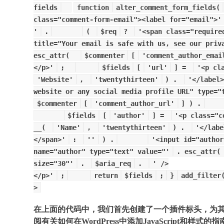
fields
function
alter_comment_form_fields(
class="comment-form-email"><label for="email">'
'
.
(
$req
?
'<span class="require
title="Your email is safe with us, see our priv
esc_attr(
$commenter
[
'comment_author_emai
</p>'
;
$fields
[
'url'
] =
'<p cl
'Website'
,
'twentythirteen'
) .
'</label>
website or any social media profile URL" type="
$commenter
[
'comment_author_url'
] ) .
$fields
[
'author'
] =
'<p class="c
__(
'Name'
,
'twentythirteen'
) .
'</labe
</span>'
:
''
) .
'<input id="author
name="author" type="text" value="'
. esc_attr
size="30"'
.
$aria_req
.
' />
</p>'
;
return
$fields
;
}
add_filter
>
在上面的代码中，我们首先创建了一个插件标头，为其指定
阅有关如何在WordPress中添加JavaScript和样式的