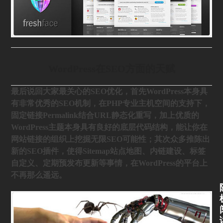
WordPress在SEO方面的天赋
最后说回大家最关心的SEO优化，首先WordPress本身具
有非常优秀的SEO机制，在PHP专业主机空间的支持下，
固定链接Permalink结合URL静态化重写，加上优质的
WordPress主题本身具有良好的底层代码结构，能让你在
网站链接的组织上挖掘无限SEO可能性；其次众多推陈出
新的SEO插件，使得Sitemap站点地图、内链建设、标签
自定义、定期预发布更新等事情，在WordPress的平台上
不再那么遥远。