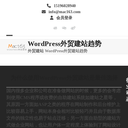
Skip
15196028940
to
info@mac163.com
content
会员登录
Open
Close
WordPress外贸建站趋势
mobile
mobile
外贸建站
WordPress外贸建站趋势
menu
menu
为什么使用WordPress外贸建站是最佳选择
国内很多企业和公司在准备做网站的时候，更多的会考虑
到使用CMS程序或收费的自助建站系统如建站之星等，
其原因一方面如ASP之类的程序在网站制作和后台维护上
比较容易上手，网站本身会相对比较轻巧并且由于数据库
文件的独立性也易于站点迁移；另一方面自助型的建站方
式做企业网站，也让用户体一定程度上体验到了网站设计