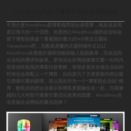
WordPress只是个博客不能做企业网站吗
不用介意WordPress是博客程序的出身背景，相反这反而
是它很大的一个优势。你是担心WordPress做的企业站会
留下博客的痕迹？看看国外最大的WP商业主题站
Themeforest吧，无数高质量的主题和插件足以让
WordPress在视觉外观和功能体验上脱胎换骨，完全达到
企业站的需求和效果。更何况众所周知搜索引擎一向对内
容原创性较高的博客比较青睐，有很多朋友在做企业站的
时候也会搭配上一个博客，目的是为了方便更新内容以吸
引搜索引擎的眼球。那么现在作为一个“博客型企业站”程
序，能良好的把企业展示和博客更新融合在一起，完美兼
顾到几大有助于搜索引擎优化效果的因素，WordPress岂
非是做企业网站的最佳选择？