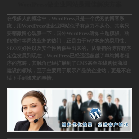
WordPress做企业网站是最佳解决方案
在很多人的概念中，WordPress只是一个优秀的博客系
统，用WordPress做企业网站似乎有点力不从心。其实只
要稍微留心观察一下，国外WordPress诸如主题模板、功
能插件等周边业务的热门，正是由于WP本身的易用性、
SEO友好性以及安全性所催生出来的。从最初的博客程序
定位发展到现在，WordPress已经远远超越了单纯博客程
序的范畴，其触角已经扩展到了CMS甚至在线购物商城
建设的领域，至于主要用于展示产品的企业站，更是不在
话下手到擒来的事情。