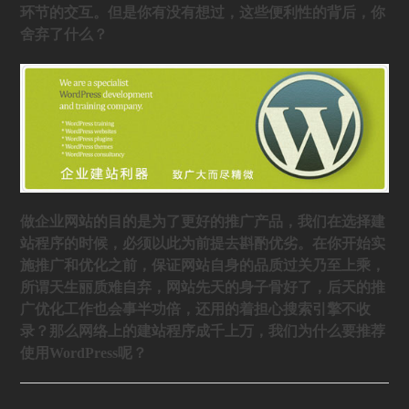
环节的交互。但是你有没有想过，这些便利性的背后，你
舍弃了什么？
做企业网站的目的是为了更好的推广产品，我们在选择建
站程序的时候，必须以此为前提去斟酌优劣。在你开始实
施推广和优化之前，保证网站自身的品质过关乃至上乘，
所谓天生丽质难自弃，网站先天的身子骨好了，后天的推
广优化工作也会事半功倍，还用的着担心搜索引擎不收
录？那么网络上的建站程序成千上万，我们为什么要推荐
使用WordPress呢？