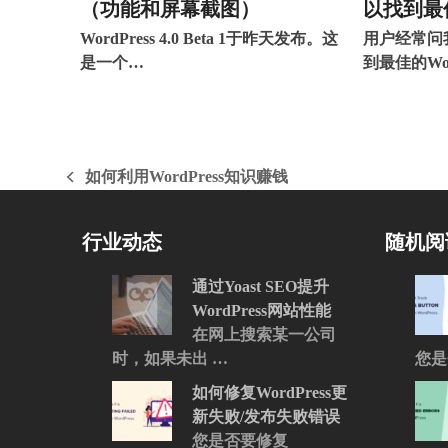
（功能和屏幕截图）
以找到最
WordPress 4.0 Beta 1于昨天发布。这
用户经常问
是一个…
到最佳的Wor
如何利用WordPress知识赚钱
上
一
篇
行业动态
随机阅
文
章:
通过Yoast SEO提升
WordPress网站性能
在网上搜索某一公司
时，如果未出 …
您是
如何修复WordPress更
新失败/发布失败错误
您是否要修复