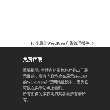
加
10 个最佳WordPress广告管理插件
下
一
篇
免责声明
文
章:
重要提示
: 本站点的图片纯粹是出于展
示目的，所有内容均旨在展示
Mac163
的WordPress外贸网站建设中，因为它
可以在实际站点上看到。
所有图像的版权均归其各自所有者所
有。