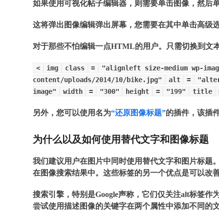
如果使用可视化帖子编辑器，则需要单击图像，然后
这将弹出图像编辑弹出屏幕，您需要在其中单击高级
对于那些不怕编辑一点HTML的用户。只需切换到文本
<
img
class
=
"alignleft size-medium wp-imag
content/uploads/2014/10/bike.jpg"
alt
=
"alte
image"
width
=
"300"
height
=
"199"
title
另外，您可以使用名为
“还原图像标题”
的插件，该插
为什么以及如何使用替代文字和图像标题
我们建议用户在图片中同时使用替代文字和图片标题
在图像搜索结果中。这些标签的另一个优点是可以改
搜索引擎，特别是Google声称，它们仅关注alt标签
尝试使用描述图像的关键字在两个属性中添加不同的