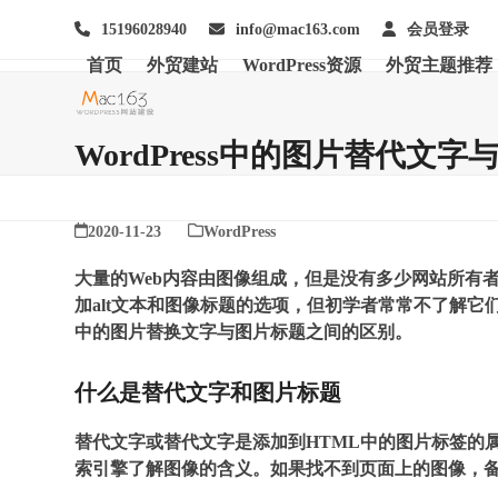
Skip
15196028940
info@mac163.com
会员登录
to
content
首页
外贸建站
WordPress资源
外贸主题推荐
WordPress中的图片替代文
2020-11-23
WordPress
大量的Web内容由图像组成，但是没有多少网站所有者为
加alt文本和图像标题的选项，但初学者常常不了解它们
中的图片替换文字与图片标题之间的区别。
什么是替代文字和图片标题
替代文字或替代文字是添加到HTML中的图片标签的
索引擎了解图像的含义。如果找不到页面上的图像，