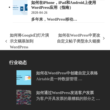
如何在iPhone，iPad和Android上使用
WordPress应用（指南）
2020-04-26
多年来，WordPress移动…
如何将Google幻灯片演
如何在WordPress中更改
下
示文稿添加到
自定义帖子类型永久链接
上
一
WordPress
一
篇
篇
文
文
行业动态
章:
章:
如何在WordPress中创建自定义表格
Airtable是一种数据管理 …
如何通过WordPress发送客户发票
为客户开具发票的最糟糕的部分之 …