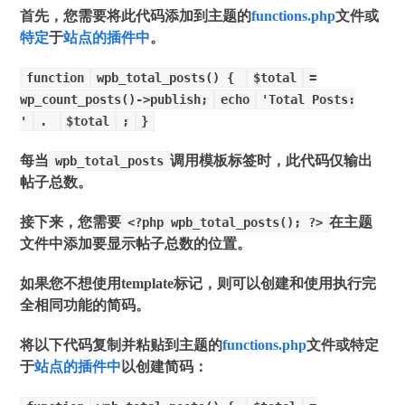
首先，您需要将此代码添加到主题的
functions.php
文件或
特定
于
站点的插件中
。
function
wpb_total_posts() {
$total
=
wp_count_posts()->publish;
echo
'Total Posts:
'
.
$total
;
}
每当
调用模板标签时，此代码仅输出
wpb_total_posts
帖子总数。
接下来，您需要
在主题
<?php wpb_total_posts(); ?>
文件中添加要显示帖子总数的位置。
如果您不想使用template标记，则可以创建和使用执行完
全相同功能的简码。
将以下代码复制并粘贴到主题的
functions.php
文件或特定
于
站点的插件中
以创建简码：